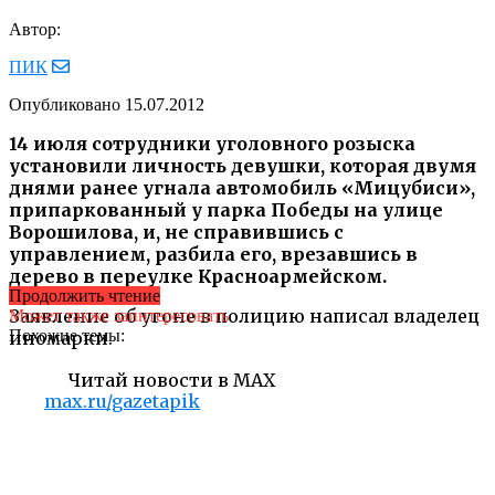
Автор:
ПИК
Опубликовано
15.07.2012
14 июля сотрудники уголовного розыска
установили личность девушки, которая двумя
днями ранее угнала автомобиль «Мицубиси»,
припаркованный у парка Победы на улице
Ворошилова, и, не справившись с
управлением, разбила его, врезавшись в
дерево в переулке Красноармейском.
Продолжить чтение
Заявление об угоне в полицию написал владелец
Может также заинтересовать
Похожие темы:
иномарки.
Читай новости в MAX
max.ru/gazetapik