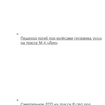
Пешеход погиб под колёсами грузовика Volvo
на трассе М-4 «Дон»
Смертельное ДТП на трассе Р-260 под