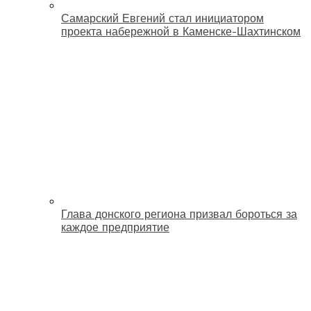
Самарский Евгений стал инициатором
проекта набережной в Каменске-Шахтинском
Глава донского региона призвал бороться за
каждое предприятие