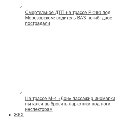
Смертельное ДТП на трассе Р-260 под
Морозовском: водитель ВАЗ погиб, двое
пострадали
На трассе М-4 «Дон» пассажир иномарки
пытался выбросить наркотики под ноги
инспекторам
ЖКХ