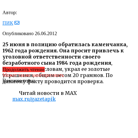
Автор:
ПИК
Опубликовано
26.06.2012
25 июня в полицию обратилась каменчанка,
1962 года рождения. Она просит привлечь к
уголовной ответственности своего
безработного сына 1984 года рождения
,
который, по ее словам, украл ее золотые
Продолжить чтение
украшения, общим весом 20 граммов. По
Может также заинтересовать
Похожие темы:
данному факту проводится проверка.
Читай новости в MAX
max.ru/gazetapik