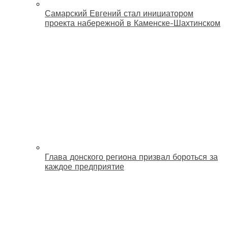
Самарский Евгений стал инициатором
проекта набережной в Каменске-Шахтинском
Глава донского региона призвал бороться за
каждое предприятие