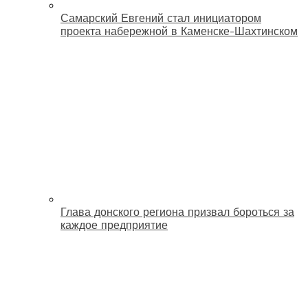
Самарский Евгений стал инициатором
проекта набережной в Каменске-Шахтинском
Глава донского региона призвал бороться за
каждое предприятие