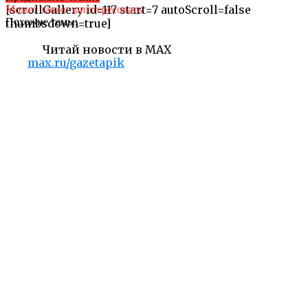
[scrollGallery id=117 start=7 autoScroll=false
Может также заинтересовать
Похожие темы:
thumbsdown=true]
Читай новости в MAX
max.ru/gazetapik