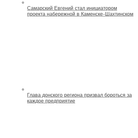
Самарский Евгений стал инициатором
проекта набережной в Каменске-Шахтинском
Глава донского региона призвал бороться за
каждое предприятие