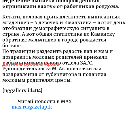
отделение выписки новорожденных,
«принимали вахту» от работников роддома.
Кстати, половая принадлежность выписанных
младенцев – 5 девочек и 3 мальчика – в этот день
отобразили демографическую ситуацию в
стране. А вот общая статистика по Каменску
обратная: мальчишек в городе рождается
больше.
По традиции разделить радость пап и мам и
поздравить молодых родителей приехали
работники каменского отдела ЗАГС.
Другое в рубрике Архив
Руководитель загса М. Акшова зачитала
поздравления от губернатора и подарила
молодым родителям цветы.
[nggallery id=114]
Читай новости в MAX
max.ru/gazetapik