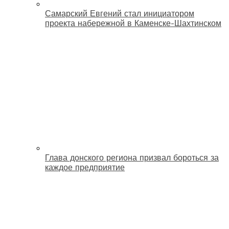
Самарский Евгений стал инициатором
проекта набережной в Каменске-Шахтинском
Глава донского региона призвал бороться за
каждое предприятие