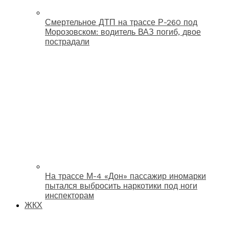
Смертельное ДТП на трассе Р-260 под
Морозовском: водитель ВАЗ погиб, двое
пострадали
На трассе М-4 «Дон» пассажир иномарки
пытался выбросить наркотики под ноги
инспекторам
ЖКХ