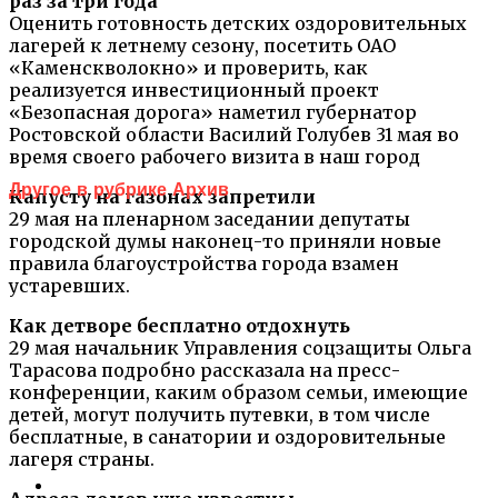
раз за три года
Оценить готовность детских оздоровительных
лагерей к летнему сезону, посетить ОАО
«Каменскволокно» и проверить, как
реализуется инвестиционный проект
«Безопасная дорога» наметил губернатор
Ростовской области Василий Голубев 31 мая во
время своего рабочего визита в наш город
Другое в рубрике Архив
Капусту на газонах запретили
29 мая на пленарном заседании депутаты
городской думы наконец-то приняли новые
правила благоустройства города взамен
устаревших.
Как детворе бесплатно отдохнуть
29 мая начальник Управления соцзащиты Ольга
Тарасова подробно рассказала на пресс-
конференции, каким образом семьи, имеющие
детей, могут получить путевки, в том числе
бесплатные, в санатории и оздоровительные
лагеря страны.