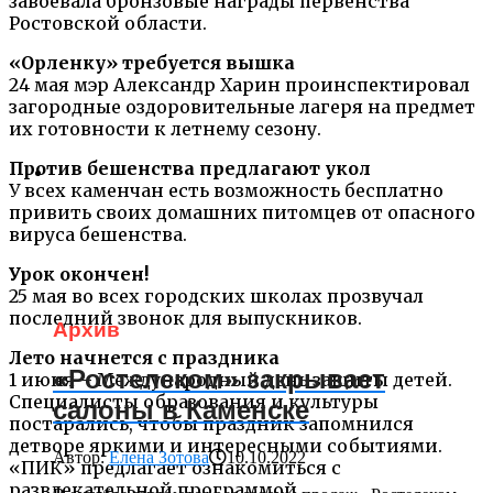
завоевала бронзовые награды первенства
Ростовской области.
«Орленку» требуется вышка
24 мая мэр Александр Харин проинспектировал
загородные оздоровительные лагеря на предмет
их готовности к летнему сезону.
Против бешенства предлагают укол
У всех каменчан есть возможность бесплатно
привить своих домашних питомцев от опасного
вируса бешенства.
Урок окончен!
25 мая во всех городских школах прозвучал
последний звонок для выпускников.
Архив
Лето начнется с праздника
«Ростелеком» закрывает
1 июня – Международный день защиты детей.
Специалисты образования и культуры
салоны в Каменске
постарались, чтобы праздник запомнился
детворе яркими и интересными событиями.
Автор:
Елена Зотова
10.10.2022
«ПИК» предлагает ознакомиться с
развлекательной программой.