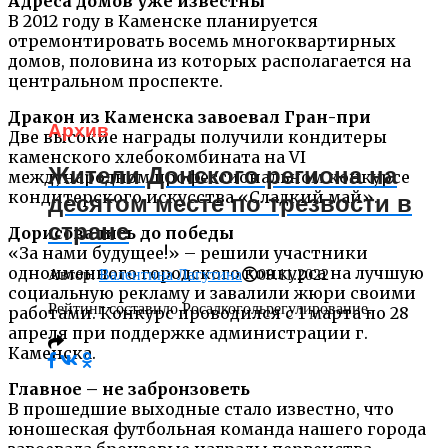
Адреса домов уже известны
В 2012 году в Каменске планируется
отремонтировать восемь многоквартирных
домов, половина из которых располагается на
центральном проспекте.
Дракон из Каменска завоевал Гран-при
Архив
Две высокие награды получили кондитеры
каменского хлебокомбината на VI
Жители Донского региона на
международном профессиональном конкурсе
кондитерского искусства «Сладкий май».
десятом месте по трезвости в
стране
Дорисовались до победы
«За нами будущее!» – решили участники
одноименного городского конкурса на лучшую
Автор:
Валентина Лагутина
09.11.2022
социальную рекламу и завалили жюри своими
Рейтинг составило Росалкогольрегулирование.
работами. Конкурс проводился с 1 марта по 28
апреля при поддержке администрации г.
Каменска.
Главное – не забронзоветь
В прошедшие выходные стало известно, что
юношеская футбольная команда нашего города