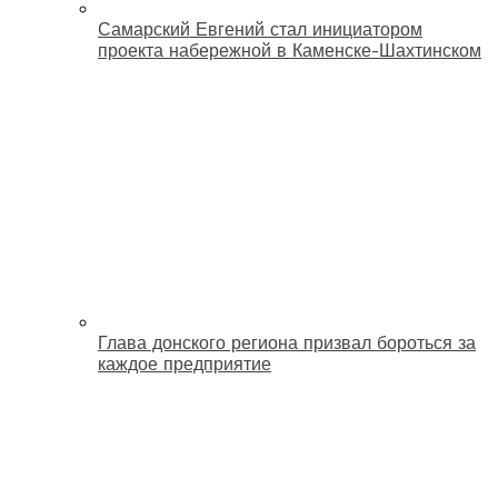
Самарский Евгений стал инициатором
проекта набережной в Каменске-Шахтинском
Глава донского региона призвал бороться за
каждое предприятие