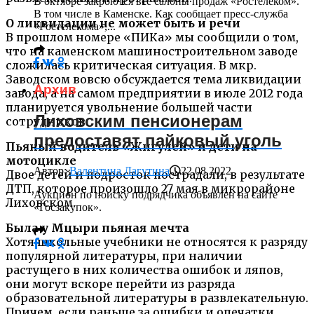
В октябре закроются все салоны продаж «Ростелеком».
В том числе в Каменске. Как сообщает пресс-служба
О ликвидации не может быть и речи
«Ростелекома»,...
В прошлом номере «ПИКа» мы сообщили о том,
что на каменском машиностроительном заводе
сложилась критическая ситуация. В мкр.
Заводском вовсю обсуждается тема ликвидации
Архив
завода, а на самом предприятии в июле 2012 года
планируется увольнение большей части
Лиховским пенсионерам
сотрудников.
предоставят пайковый уголь
Пьяный водитель «Жигулей» и дети на
мотоцикле
Автор:
Валентина Лагутина
22.08.2022
Двое детей и подросток пострадали, в результате
ДТП, которое произошло 27 мая в микрорайоне
Аукцион по поиску подрядчика объявлен на сайте
Лиховском.
«Госзакупок».
Была у Мцыри пьяная мечта
Хотя школьные учебники не относятся к разряду
популярной литературы, при наличии
растущего в них количества ошибок и ляпов,
они могут вскоре перейти из разряда
образовательной литературы в развлекательную.
Причем, если раньше за ошибки и опечатки