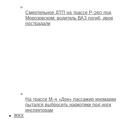
Смертельное ДТП на трассе Р-260 под
Морозовском: водитель ВАЗ погиб, двое
пострадали
На трассе М-4 «Дон» пассажир иномарки
пытался выбросить наркотики под ноги
инспекторам
ЖКХ