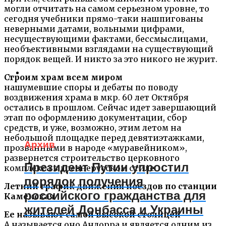
могли отчитать на самом серьезном уровне, то
сегодня учебники прямо-таки нашпигованы
неверными датами, вольными цифрами,
несуществующими фактами, бессмыслицами,
необъективными взглядами на существующий
порядок вещей. И никто за это никого не журит.
Строим храм всем миром
нашумевшие споры и дебаты по поводу
воздвижения храма в мкр. 60 лет Октября
остались в прошлом. Сейчас идет завершающий
этап по оформлению документации, сбор
средств, и уже, возможно, этим летом на
небольшой площадке перед девятиэтажками,
Архив
прозванными в народе «муравейником»,
развернется строительство церковного
Президент Путин упростил
комплекса в древнерусском стиле.
порядок получения
Летний график движения поездов по станции
российского гражданства для
Каменская
жителей Донбасса и Украины
Ее называют самой высокой столицей
А называется оно Андорра и является одним из