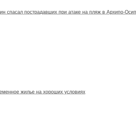
ин спасал пострадавших при атаке на пляж в Архипо‑Оси
еменное жилье на хороших условиях