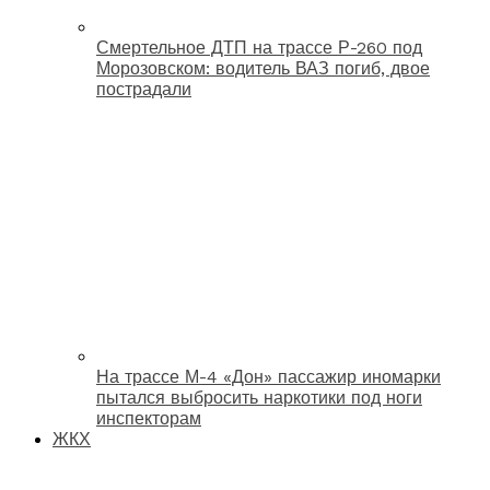
Смертельное ДТП на трассе Р-260 под
Морозовском: водитель ВАЗ погиб, двое
пострадали
На трассе М-4 «Дон» пассажир иномарки
пытался выбросить наркотики под ноги
инспекторам
ЖКХ