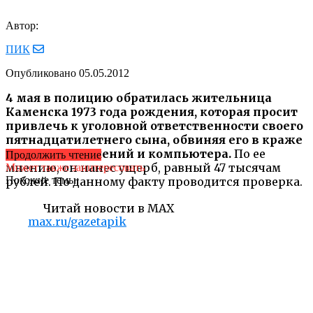
Автор:
ПИК
Опубликовано
05.05.2012
4 мая в полицию обратилась жительница
Каменска 1973 года рождения, которая просит
привлечь к уголовной ответственности своего
пятнадцатилетнего сына, обвиняя его в краже
золотых украшений и компьютера.
По ее
Продолжить чтение
мнению, он нанес ущерб, равный 47 тысячам
Может также заинтересовать
Похожие темы:
рублей. По данному факту проводится проверка.
Читай новости в MAX
max.ru/gazetapik