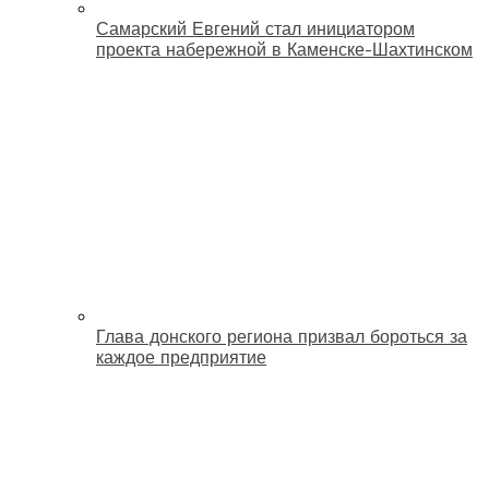
Самарский Евгений стал инициатором
проекта набережной в Каменске-Шахтинском
Глава донского региона призвал бороться за
каждое предприятие