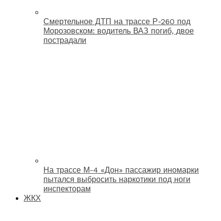
Смертельное ДТП на трассе Р-260 под
Морозовском: водитель ВАЗ погиб, двое
пострадали
На трассе М-4 «Дон» пассажир иномарки
пытался выбросить наркотики под ноги
инспекторам
ЖКХ