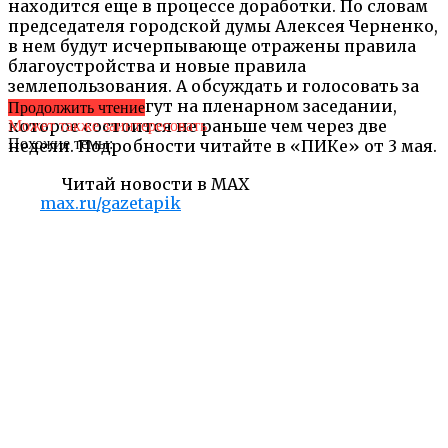
находится еще в процессе доработки. По словам
председателя городской думы Алексея Черненко,
в нем будут исчерпывающе отражены правила
благоустройства и новые правила
землепользования. А обсуждать и голосовать за
него думцы смогут на пленарном заседании,
Продолжить чтение
которое состоится не раньше чем через две
Может также заинтересовать
Похожие темы:
недели. Подробности читайте в «ПИКе» от 3 мая.
Читай новости в MAX
max.ru/gazetapik