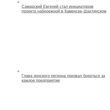
Самарский Евгений стал инициатором
проекта набережной в Каменске-Шахтинском
Глава донского региона призвал бороться за
каждое предприятие