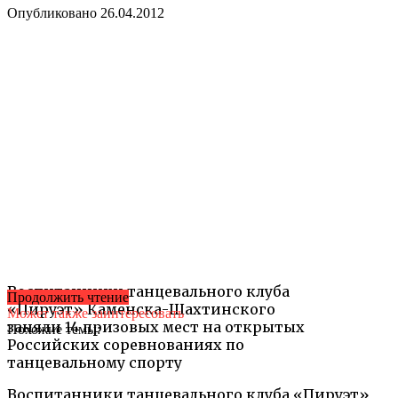
Опубликовано
26.04.2012
Воспитанники танцевального клуба
Продолжить чтение
«Пируэт» Каменска-Шахтинского
Может также заинтересовать
заняли 14 призовых мест на открытых
Похожие темы:
Российских соревнованиях по
танцевальному спорту
Воспитанники танцевального клуба «Пируэт»