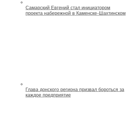
Самарский Евгений стал инициатором
проекта набережной в Каменске-Шахтинском
Глава донского региона призвал бороться за
каждое предприятие