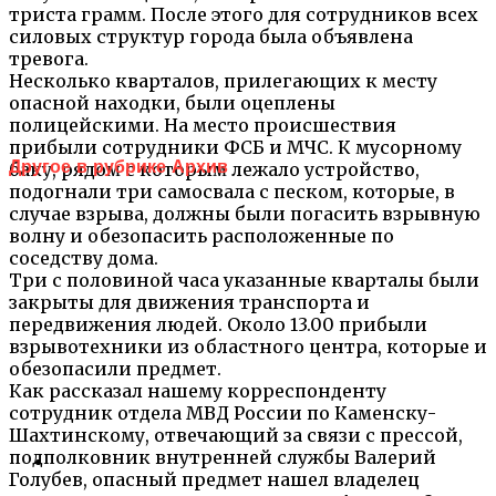
триста грамм. После этого для сотрудников всех
силовых структур города была объявлена
тревога.
Несколько кварталов, прилегающих к месту
опасной находки, были оцеплены
полицейскими. На место происшествия
прибыли сотрудники ФСБ и МЧС. К мусорному
Другое в рубрике Архив
баку, рядом с которым лежало устройство,
подогнали три самосвала с песком, которые, в
случае взрыва, должны были погасить взрывную
волну и обезопасить расположенные по
соседству дома.
Три с половиной часа указанные кварталы были
закрыты для движения транспорта и
передвижения людей. Около 13.00 прибыли
взрывотехники из областного центра, которые и
обезопасили предмет.
Как рассказал нашему корреспонденту
сотрудник отдела МВД России по Каменску-
Шахтинскому, отвечающий за связи с прессой,
подполковник внутренней службы Валерий
Голубев, опасный предмет нашел владелец