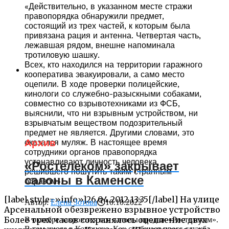
«Действительно, в указанном месте стражи
правопорядка обнаружили предмет,
состоящий из трех частей, к которым была
привязана рация и антенна. Четвертая часть,
лежавшая рядом, внешне напоминала
тротиловую шашку.
Всех, кто находился на территории гаражного
кооператива эвакуировали, а само место
оцепили. В ходе проверки полицейские,
кинологи со служебно-разыскными собаками,
совместно со взрывотехниками из ФСБ,
выяснили, что ни взрывным устройством, ни
взрывчатым веществом подозрительный
предмет не является. Другими словами, это
Архив
оказался муляж. В настоящее время
сотрудники органов правопорядка
устанавливают личность человека,
«Ростелеком» закрывает
решившего пошутить таким странным
салоны в Каменске
образом».
[label style=»info»]26.04.2012 13:35[/label] На улице
Автор:
Елена Зотова
10.10.2022
Арсенальной обезврежено взрывное устройство
Более трех часов сохранялось оцепление двух
В октябре закроются все салоны продаж «Ростелеком».
В том числе в Каменске. Как сообщает пресс-служба