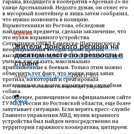
гаража, входящего в кооператив «Арсенал-2» по
улице Арсенальной. Недолго думая, он отнес его
в мусорный контейнер и лишь затем сообразил,
что нужно позвонить в полицию.
Взрывотехники из Ростова, обследовав
найденные предметы, сделали заключение, что
Архив
это муляж взрывного устройства.
Сотрудники ОМВД Каменска-Шахтинского в
Жители Донского региона на
неофициальных беседах кроме прочих
десятом месте по трезвости в
высказали версию, что ФСБ провело в городе
учения, так сказать, максимально
стране
приближенные к боевым. Только этим можно
объяснить тот факт, что муляж имел запах
Автор:
Валентина Лагутина
09.11.2022
тротила, на который и среагировала
натасканная на поиск взрывчатки служебная
Рейтинг составило Росалкогольрегулирование.
собака.
Сообщение, размещенное на официальном сайте
ГУ МВД России по Ростовской области, еще более
запутывает ситуацию. Если верить пресс-службе
Главного управления МВД, муляж взрывного
устройства был найден непосредственно на
территории гаражного кооператива, цитируем: