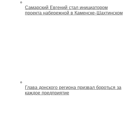
Самарский Евгений стал инициатором
проекта набережной в Каменске-Шахтинском
Глава донского региона призвал бороться за
каждое предприятие