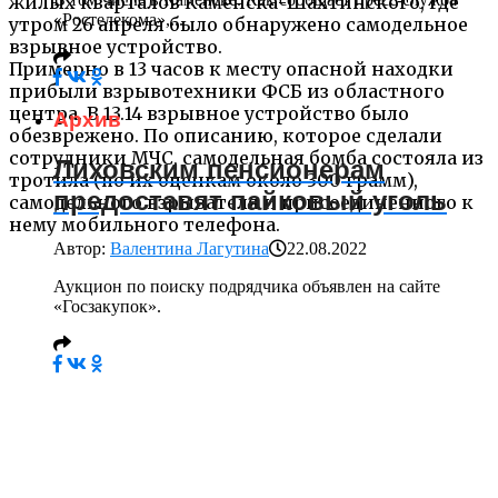
жилых кварталов Каменска-Шахтинского, где
«Ростелекома»,...
утром 26 апреля было обнаружено самодельное
взрывное устройство.
Примерно в 13 часов к месту опасной находки
прибыли взрывотехники ФСБ из областного
центра. В 13.14 взрывное устройство было
Архив
обезврежено. По описанию, которое сделали
сотрудники МЧС, самодельная бомба состояла из
Лиховским пенсионерам
тротила (по их оценкам около 300 грамм),
предоставят пайковый уголь
самодельного взрывателя и присоединенного к
нему мобильного телефона.
Автор:
Валентина Лагутина
22.08.2022
Аукцион по поиску подрядчика объявлен на сайте
«Госзакупок».