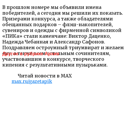
В прошлом номере мы объявили имена
победителей, а сегодня мы решили их показать.
Призерами конкурса, а также обладателями
обещанных подарков – флэш-накопителей,
сувениров и одежды с фирменной символикой
«ПИКа» стали каменчане: Виктор Даценко,
Надежда Чебанная и Александр Сафонов.
Поздравляем остроумный триумвират и желаем
ему, а также всем остальным сочинителям,
Другое в рубрике Архив
участвовавшим в конкурсе, творческого
кипения с результативными пузырьками.
Читай новости в MAX
max.ru/gazetapik