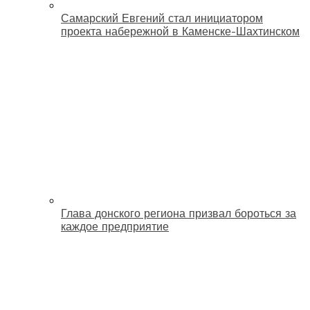
Самарский Евгений стал инициатором
проекта набережной в Каменске-Шахтинском
Глава донского региона призвал бороться за
каждое предприятие