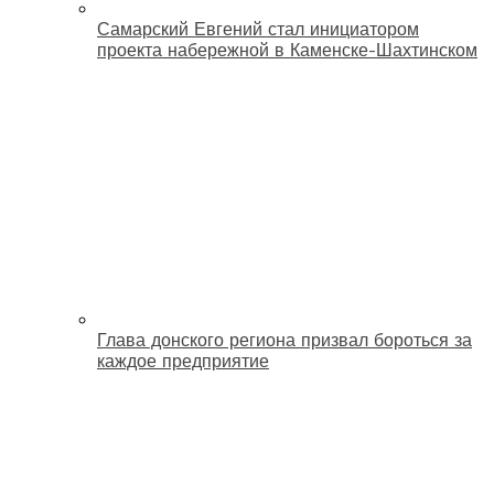
Самарский Евгений стал инициатором
проекта набережной в Каменске-Шахтинском
Глава донского региона призвал бороться за
каждое предприятие