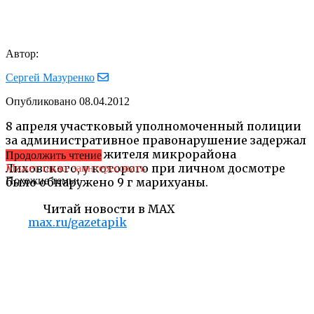
Автор:
Сергей Мазуренко
Опубликовано
08.04.2012
8 апреля участковый уполномоченный полиции
за административное правонарушение задержал
ранее судимого жителя микрорайона
Продолжить чтение
Лиховского, у которого при личном досмотре
Может также заинтересовать
Похожие темы:
было обнаружено 9 г марихуаны.
Читай новости в MAX
max.ru/gazetapik