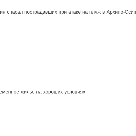
ин спасал пострадавших при атаке на пляж в Архипо‑Оси
еменное жилье на хороших условиях