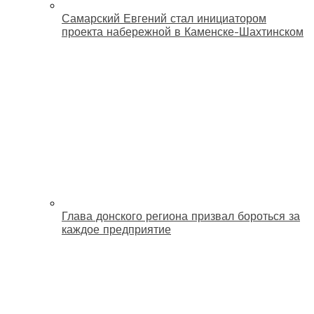
Самарский Евгений стал инициатором
проекта набережной в Каменске-Шахтинском
Глава донского региона призвал бороться за
каждое предприятие