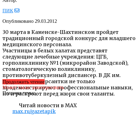
Автор:
ПИК
Опубликовано
29.03.2012
30 марта в Каменске-Шахтинском пройдет
традиционный городской конкурс для младшего
медицинского персонала.
Участницы в белых халатах представят
следующие лечебные учреждения: ЦГБ,
горполиклинику №1 (микрорайон Заводской),
стоматологическую поликлинику,
противотуберкулезный диспансер. В ДК им.
Гагарина конкурсантки не только
Продолжить чтение
продемонстрируют профессиональные навыки,
Может также заинтересовать
Похожие темы:
но и раскроют перед жюри свои таланты.
Читай новости в MAX
max.ru/gazetapik