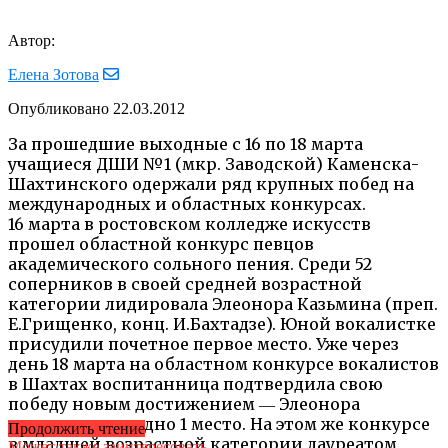
Автор:
Елена Зотова
Опубликовано
22.03.2012
За прошедшие выходные с 16 по 18 марта
учащиеся ДШИ №1 (мкр. Заводской) Каменска-
Шахтинского одержали ряд крупных побед на
международных и областных конкурсах.
16 марта в ростовском колледже искусств
прошел областной конкурс певцов
академического сольного пения. Среди 52
соперников в своей средней возрастной
категории лидировала Элеонора Казьмина (преп.
Е.Грищенко, конц. И.Бахтадзе). Юной вокалистке
присудили почетное первое место. Уже через
день 18 марта на областном конкурсе вокалистов
в Шахтах воспитанница подтвердила свою
победу новым достижением ― Элеонора
завоевала еще одно 1 место. На этом же конкурсе
Продолжить чтение
в младшей возрастной категории лауреатом
Может также заинтересовать