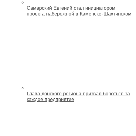
Самарский Евгений стал инициатором
проекта набережной в Каменске-Шахтинском
Глава донского региона призвал бороться за
каждое предприятие