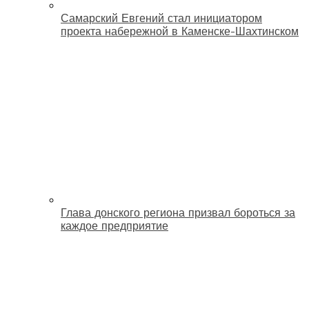
Самарский Евгений стал инициатором
проекта набережной в Каменске-Шахтинском
Глава донского региона призвал бороться за
каждое предприятие