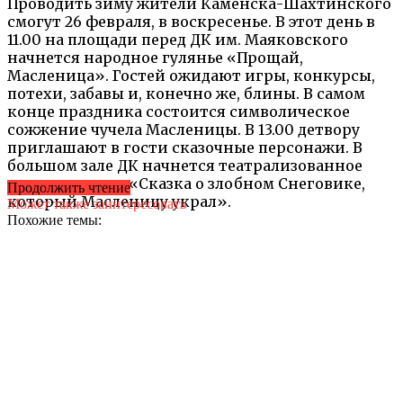
Проводить зиму жители Каменска-Шахтинского
смогут 26 февраля, в воскресенье. В этот день в
11.00 на площади перед ДК им. Маяковского
начнется народное гулянье «Прощай,
Масленица». Гостей ожидают игры, конкурсы,
потехи, забавы и, конечно же, блины. В самом
конце праздника состоится символическое
сожжение чучела Масленицы. В 13.00 детвору
приглашают в гости сказочные персонажи. В
большом зале ДК начнется театрализованное
представление «Сказка о злобном Снеговике,
Продолжить чтение
который Масленицу украл».
Может также заинтересовать
Похожие темы: