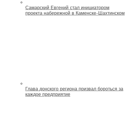
Самарский Евгений стал инициатором
проекта набережной в Каменске-Шахтинском
Глава донского региона призвал бороться за
каждое предприятие