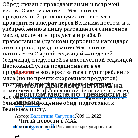
Обряд связан с проводами зимы и встречей
весны. Свое название ― Масленица ―
праздничный цикл получил от того, что
проводится аккурат перед Великим постом, и к
употреблению в пищу разрешается сливочное
масло, молочные продукты и рыба. В
православном (русском) церковном календаре
этот период празднования Масленицы
называется Сырной седмицей ― неделей
(седмица), следующей за мясопустной седмицей.
Церковный устав предписывает в ее
Архив
продолжение воздерживаться от употребления
мяса (но не прочих скоромных продуктов),
причем обычный пост в среду и пятницу
Жители Донского региона на
отменяется. В православной церкви считается,
десятом месте по трезвости в
что смысл Сырной седмицы ― примирение с
стране
ближними, прощение обид, подготовка к
Великому посту.
Автор:
Валентина Лагутина
09.11.2022
Читай новости в MAX
max.ru/gazetapik
Рейтинг составило Росалкогольрегулирование.