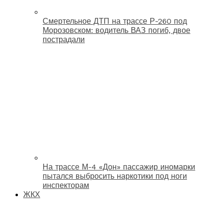
Смертельное ДТП на трассе Р-260 под
Морозовском: водитель ВАЗ погиб, двое
пострадали
На трассе М-4 «Дон» пассажир иномарки
пытался выбросить наркотики под ноги
инспекторам
ЖКХ