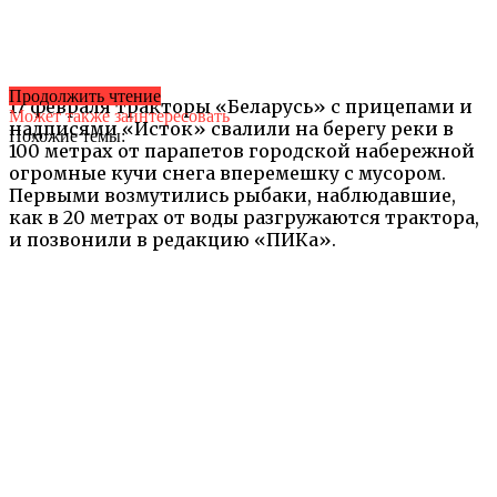
Продолжить чтение
17 февраля тракторы «Беларусь» с прицепами и
Может также заинтересовать
надписями «Исток» свалили на берегу реки в
Похожие темы:
100 метрах от парапетов городской набережной
огромные кучи снега вперемешку с мусором.
Первыми возмутились рыбаки, наблюдавшие,
как в 20 метрах от воды разгружаются трактора,
и позвонили в редакцию «ПИКа».