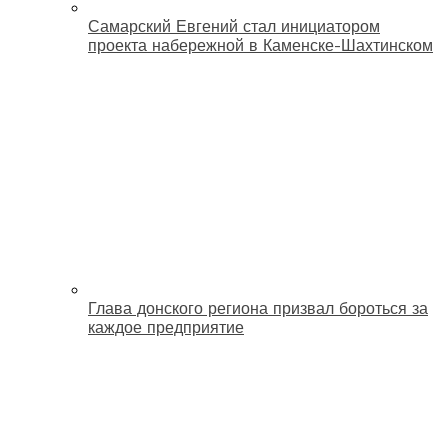
Самарский Евгений стал инициатором
проекта набережной в Каменске-Шахтинском
Глава донского региона призвал бороться за
каждое предприятие