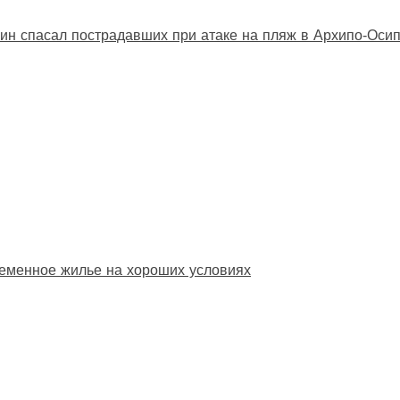
ин спасал пострадавших при атаке на пляж в Архипо‑Оси
еменное жилье на хороших условиях