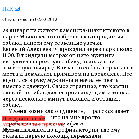
ПИК
Опубликовано
02.02.2012
28 января на жителя Каменска-Шахтинского в
парке Маяковского набросилась породистая
собака, нанеся ему серьезные увечья.
Евгений Алексеевич проходил через парк около
11.00. В тридцати метрах от него мужчина
выгуливал огромную собаку, похожую на
азиатскую овчарку. Внезапно собака сорвалась с
места и помчалась прямиком на прохожего. Пес
вцепился в руку мужчины и начал ее рвать
вместе с одеждой. Самое страшное, что хозяин
спокойно наблюдал за происходящим и только
через несколько минут подошел и оттащил
собаку.
― У меня возникло ощущение, ― рассказывает
пострадавший, ― что на мне просто
Продолжить чтение
отрабатывали команду «фас».
Может также заинтересовать
Мужчина дошел до профилактория, где ему
Похожие темы:
оказали первую помощь, перевязали