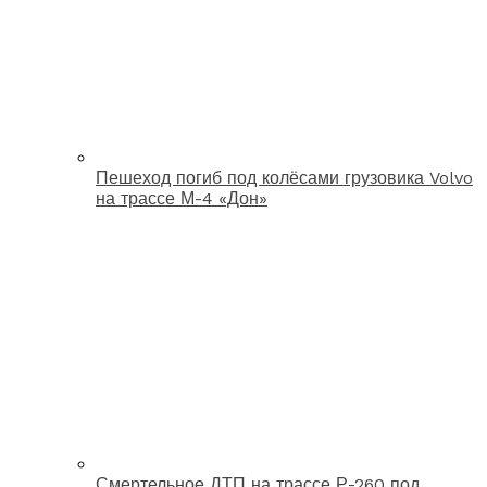
Пешеход погиб под колёсами грузовика Volvo
на трассе М-4 «Дон»
Смертельное ДТП на трассе Р-260 под