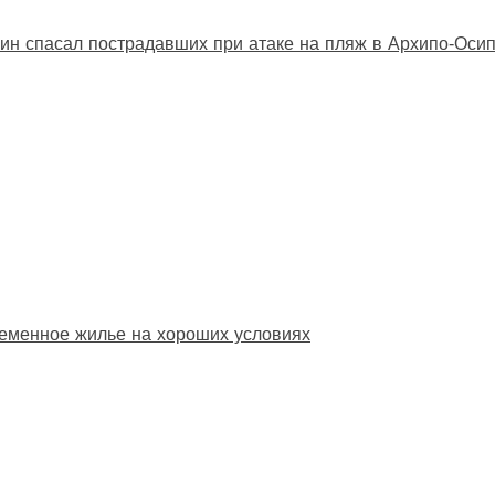
ин спасал пострадавших при атаке на пляж в Архипо‑Оси
еменное жилье на хороших условиях