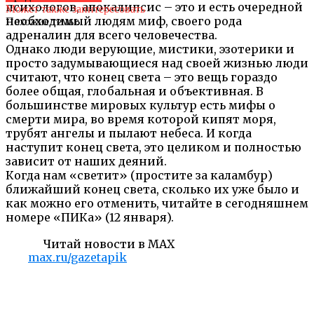
психологов, апокалипсис – это и есть очередной
Может также заинтересовать
необходимый людям миф, своего рода
Похожие темы:
адреналин для всего человечества.
Однако люди верующие, мистики, эзотерики и
просто задумывающиеся над своей жизнью люди
считают, что конец света – это вещь гораздо
более общая, глобальная и объективная. В
большинстве мировых культур есть мифы о
смерти мира, во время которой кипят моря,
трубят ангелы и пылают небеса. И когда
наступит конец света, это целиком и полностью
зависит от наших деяний.
Когда нам «светит» (простите за каламбур)
ближайший конец света, сколько их уже было и
как можно его отменить, читайте в сегодняшнем
номере «ПИКа» (12 января).
Читай новости в MAX
max.ru/gazetapik