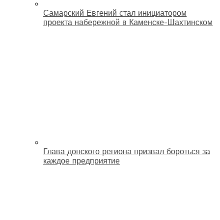
Самарский Евгений стал инициатором
проекта набережной в Каменске-Шахтинском
Глава донского региона призвал бороться за
каждое предприятие