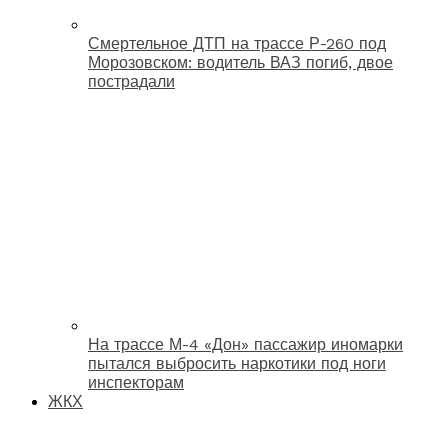
Смертельное ДТП на трассе Р-260 под
Морозовском: водитель ВАЗ погиб, двое
пострадали
На трассе М-4 «Дон» пассажир иномарки
пытался выбросить наркотики под ноги
инспекторам
ЖКХ