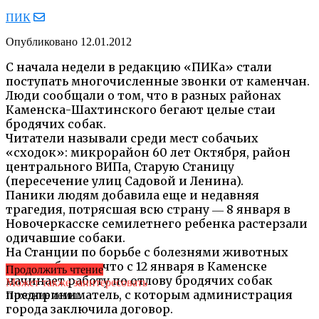
ПИК
Опубликовано
12.01.2012
C начала недели в редакцию «ПИКа» стали
поступать многочисленные звонки от каменчан.
Люди сообщали о том, что в разных районах
Каменска-Шахтинского бегают целые стаи
бродячих собак.
Читатели называли среди мест собачьих
«сходок»: микрорайон 60 лет Октября, район
центрального ВИПа, Старую Станицу
(пересечение улиц Садовой и Ленина).
Паники людям добавила еще и недавняя
трагедия, потрясшая всю страну ― 8 января в
Новочеркасске семилетнего ребенка растерзали
одичавшие собаки.
На Станции по борьбе с болезнями животных
нам сообщили, что с 12 января в Каменске
Продолжить чтение
начинает работу по отлову бродячих собак
Может также заинтересовать
предприниматель, с которым администрация
Похожие темы:
города заключила договор.