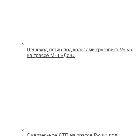
Пешеход погиб под колёсами грузовика Volvo
на трассе М-4 «Дон»
Смертельное ДТП на трассе Р-260 под