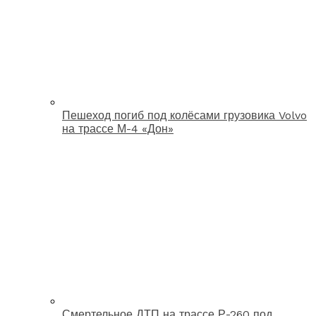
Пешеход погиб под колёсами грузовика Volvo
на трассе М-4 «Дон»
Смертельное ДТП на трассе Р-260 под