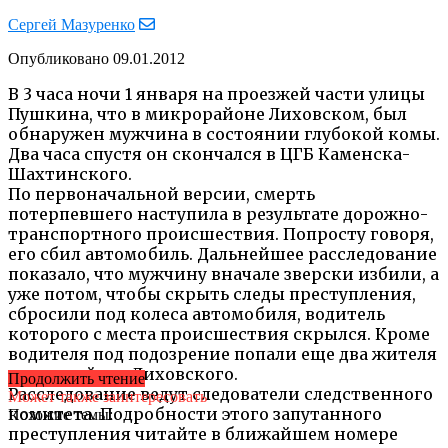
Сергей Мазуренко
Опубликовано
09.01.2012
В 3 часа ночи 1 января на проезжей части улицы
Пушкина, что в микрорайоне Лиховском, был
обнаружен мужчина в состоянии глубокой комы.
Два часа спустя он скончался в ЦГБ Каменска-
Шахтинского.
По первоначальной версии, смерть
потерпевшего наступила в результате дорожно-
транспортного происшествия. Попросту говоря,
его сбил автомобиль. Дальнейшее расследование
показало, что мужчину вначале зверски избили, а
уже потом, чтобы скрыть следы преступления,
сбросили под колеса автомобиля, водитель
которого с места происшествия скрылся. Кроме
водителя под подозрение попали еще два жителя
микрорайона Лиховского.
Продолжить чтение
Расследование ведут следователи следственного
Может также заинтересовать
комитета. Подробности этого запутанного
Похожие темы:
преступления читайте в ближайшем номере