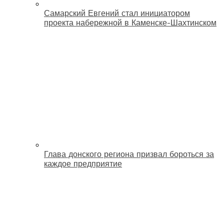
Самарский Евгений стал инициатором
проекта набережной в Каменске-Шахтинском
Глава донского региона призвал бороться за
каждое предприятие