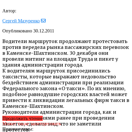
Автор:
Сергей Мазуренко
Опубликовано
30.12.2011
Водители маршруток продолжают протестовать
против передела рынка пассажирских перевозок
в Каменске-Шахтинском. 30 декабря они
провели митинг на площади Труда и пикет у
здания администрации города.
К водителям маршруток присоединились
таксисты, которые выражают недовольство
бездействием администрации при реализации
Федерального закона «О такси». По их мнению,
подобное равнодушие городских властей может
привести к ликвидации легальных фирм такси в
Каменске-Шахтинском.
Руководители администрации города, как и
несколькими днями ранее при проведении
Продолжить чтение
пикетов, сделали вид, что не заметили
Может также заинтересовать
Похожие темы:
протестов.