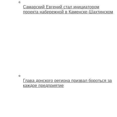
Самарский Евгений стал инициатором
проекта набережной в Каменске-Шахтинском
Глава донского региона призвал бороться за
каждое предприятие