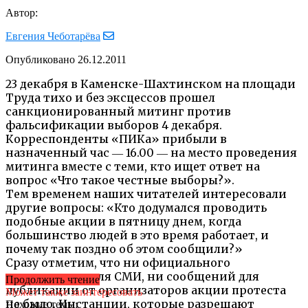
Автор:
Евгения Чеботарёва
Опубликовано
26.12.2011
23 декабря в Каменске-Шахтинском на площади
Труда тихо и без эксцессов прошел
санкционированный митинг против
фальсификации выборов 4 декабря.
Корреспонденты «ПИКа» прибыли в
назначенный час ― 16.00 ― на место проведения
митинга вместе с теми, кто ищет ответ на
вопрос «Что такое честные выборы?».
Тем временем наших читателей интересовали
другие вопросы: «Кто додумался проводить
подобные акции в пятницу днем, когда
большинство людей в это время работает, и
почему так поздно об этом сообщили?»
Сразу отметим, что ни официального
приглашения для СМИ, ни сообщений для
Продолжить чтение
публикации от организаторов акции протеста
Может также заинтересовать
не было. Инстанции, которые разрешают
Похожие темы: