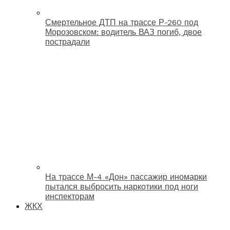
Смертельное ДТП на трассе Р-260 под
Морозовском: водитель ВАЗ погиб, двое
пострадали
На трассе М-4 «Дон» пассажир иномарки
пытался выбросить наркотики под ноги
инспекторам
ЖКХ