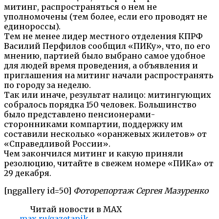
митинг, распространяться о нем не
уполномочены (тем более, если его проводят не
единороссы).
Тем не менее лидер местного отделения КПРФ
Василий Перфилов сообщил «ПИКу», что, по его
мнению, партией было выбрано самое удобное
для людей время проведения, а объявления и
приглашения на митинг начали распространять
по городу за неделю.
Так или иначе, результат налицо: митингующих
собралось порядка 150 человек. Большинство
было представлено пенсионерами-
сторонниками компартии, поддержку им
составили несколько «оранжевых жилетов» от
«Справедливой России».
Чем закончился митинг и какую приняли
резолюцию, читайте в свежем номере «ПИКа» от
29 декабря.
[nggallery id=50]
Фоторепортаж Сергея Мазуренко
Читай новости в MAX
max.ru/gazetapik