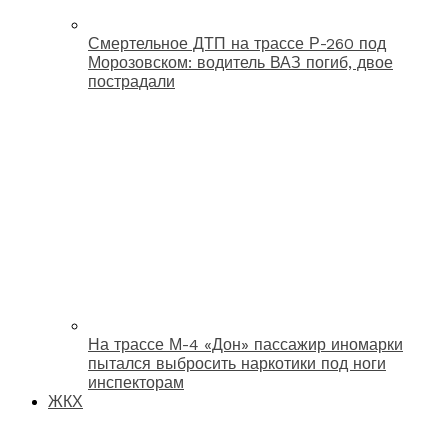
Смертельное ДТП на трассе Р-260 под
Морозовском: водитель ВАЗ погиб, двое
пострадали
На трассе М-4 «Дон» пассажир иномарки
пытался выбросить наркотики под ноги
инспекторам
ЖКХ