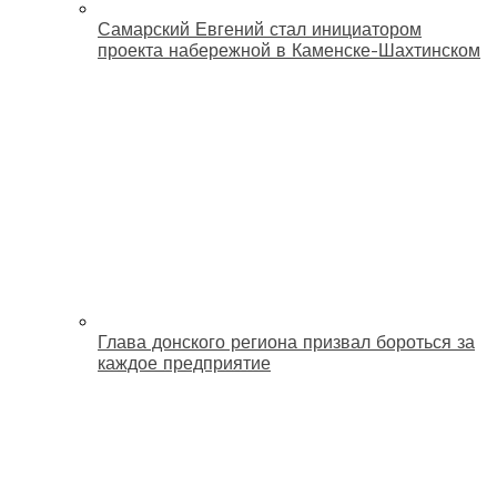
Самарский Евгений стал инициатором
проекта набережной в Каменске-Шахтинском
Глава донского региона призвал бороться за
каждое предприятие