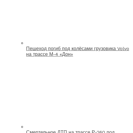
Пешеход погиб под колёсами грузовика Volvo
на трассе М-4 «Дон»
Смертельное ДТП на трассе Р-260 под