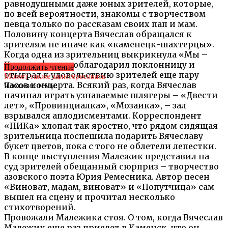
равнодушными даже юных зрителей, которые,
по всей вероятности, знакомы с творчеством
певца только по рассказам своих пап и мам.
Половину концерта Вячеслав обращался к
зрителям не иначе как «каменецк-шахтерцы».
Когда одна из зрительниц выкрикнула «Мы –
Каменск!», он поблагодарил поклонницу и
Продолжить чтение
отыграл к удовольствию зрителей еще пару
Может также заинтересовать
часов концерта. Всякий раз, когда Вячеслав
Похожие темы:
начинал играть узнаваемые шлягеры – «Двести
лет», «Провинциалка», «Мозаика», – зал
взрывался аплодисментами. Корреспондент
«ПИКа» хлопал так яростно, что рядом сидящая
зрительница поспешила подарить Вячеславу
букет цветов, пока с того не облетели лепестки.
В конце выступления Малежик представил на
суд зрителей обещанный сюрприз – творчество
азовского поэта Юрия Ремесника. Автор песен
«Виноват, мадам, виноват» и «Попутчица» сам
вышел на сцену и прочитал несколько
стихотворений.
Провожали Малежика стоя. О том, когда Вячеслав
Малежик еще раз приедет в Каменск, что он