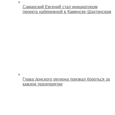
Самарский Евгений стал инициатором
проекта набережной в Каменске-Шахтинском
Глава донского региона призвал бороться за
каждое предприятие