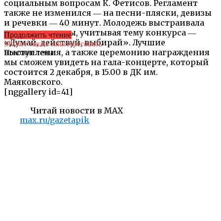
социальным вопросам К. Фетисов. Регламент
также не изменился ― на песни-пляски, девизы
и речевки ― 40 минут. Молодежь выстраивала
свои программы, учитывая тему конкурса ―
Продолжить чтение
«Думай, действуй, выбирай». Лучшие
Может также заинтересовать
выступления, а также церемонию награждения
Похожие темы:
мы сможем увидеть на гала-концерте, который
состоится 2 декабря, в 15.00 в ДК им.
Маяковского.
[nggallery id=41]
Читай новости в MAX
max.ru/gazetapik