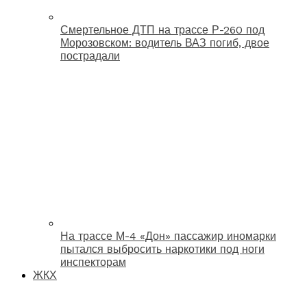
Смертельное ДТП на трассе Р-260 под
Морозовском: водитель ВАЗ погиб, двое
пострадали
На трассе М-4 «Дон» пассажир иномарки
пытался выбросить наркотики под ноги
инспекторам
ЖКХ