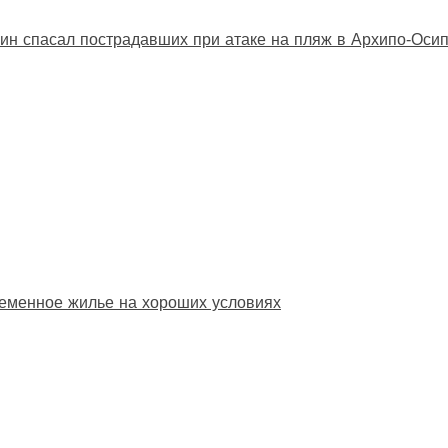
ин спасал пострадавших при атаке на пляж в Архипо‑Оси
еменное жилье на хороших условиях