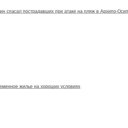
ин спасал пострадавших при атаке на пляж в Архипо‑Оси
еменное жилье на хороших условиях