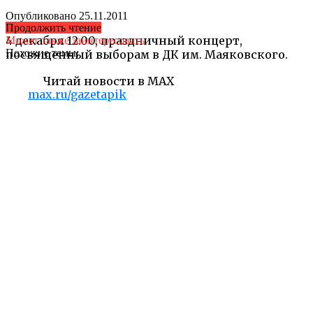
Опубликовано
25.11.2011
Продолжить чтение
4 декабря 12.00, праздничный концерт,
Может также заинтересовать
Похожие темы:
посвященный выборам в ДК им. Маяковского.
Читай новости в MAX
max.ru/gazetapik