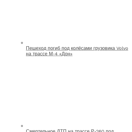
Пешеход погиб под колёсами грузовика Volvo
на трассе М-4 «Дон»
Смертельное ДТП на трассе Р-260 под