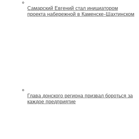
Самарский Евгений стал инициатором
проекта набережной в Каменске-Шахтинском
Глава донского региона призвал бороться за
каждое предприятие