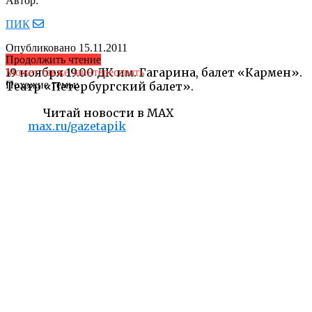
Автор:
ПИК
Опубликовано
15.11.2011
Продолжить чтение
19 ноября 19.00 ДК им. Гагарина, балет «Кармен».
Может также заинтересовать
Похожие темы:
Театр «Петербургский балет».
Читай новости в MAX
max.ru/gazetapik