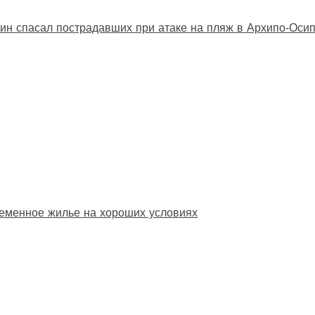
ин спасал пострадавших при атаке на пляж в Архипо‑Оси
еменное жилье на хороших условиях