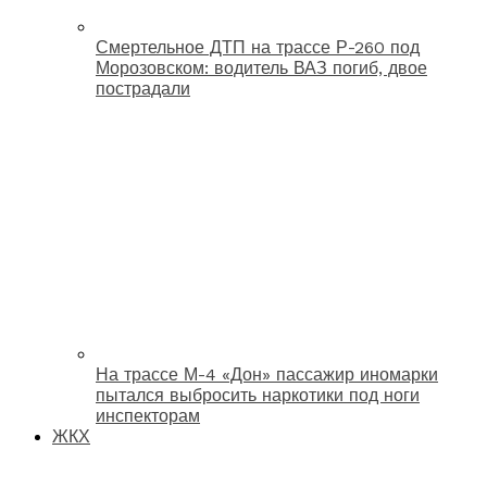
Смертельное ДТП на трассе Р-260 под
Морозовском: водитель ВАЗ погиб, двое
пострадали
На трассе М-4 «Дон» пассажир иномарки
пытался выбросить наркотики под ноги
инспекторам
ЖКХ