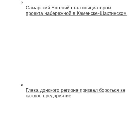
Самарский Евгений стал инициатором
проекта набережной в Каменске-Шахтинском
Глава донского региона призвал бороться за
каждое предприятие