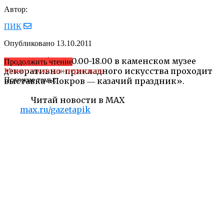
Автор:
ПИК
Опубликовано
13.10.2011
13-15 октября с 10.00-18.00 в каменском музее
Продолжить чтение
декоративно-прикладного искусства проходит
Может также заинтересовать
Похожие темы:
выставка «Покров ― казачий праздник».
Читай новости в MAX
max.ru/gazetapik