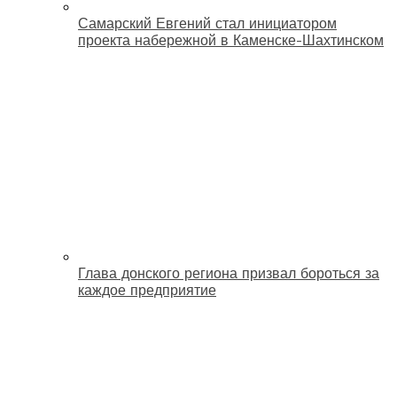
Самарский Евгений стал инициатором
проекта набережной в Каменске-Шахтинском
Глава донского региона призвал бороться за
каждое предприятие