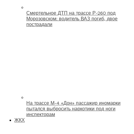
Смертельное ДТП на трассе Р-260 под
Морозовском: водитель ВАЗ погиб, двое
пострадали
На трассе М-4 «Дон» пассажир иномарки
пытался выбросить наркотики под ноги
инспекторам
ЖКХ