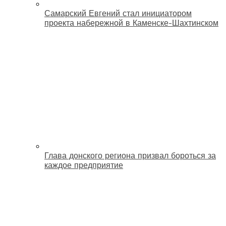
Самарский Евгений стал инициатором
проекта набережной в Каменске-Шахтинском
Глава донского региона призвал бороться за
каждое предприятие