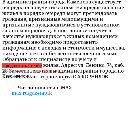
В администрации города Каменска существует
очередь на получение жилья. На предоставление
жилья в порядке очереди могут претендовать
граждане, признанные малоимущими и
признанные нуждающимися в установленном
законом порядке. Для постановки на учет в
качестве нуждающихся в жилых помещениях
гражданам необходимо предоставить
информацию о доходах и стоимости имущества,
находящегося в собственности членов семьи.
Обращаться к специалисту по учету и
распределению жилья. Адрес: ул. Ленина, 74, каб.
Продолжить чтение
28 Заместитель главы администрации города по
Может также заинтересовать
Похожие темы:
КиК ЖКХ и автотранспорта С.А.КОРНИЛОВ.
Читай новости в MAX
max.ru/gazetapik