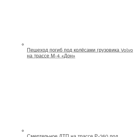
Пешеход погиб под колёсами грузовика Volvo
на трассе М-4 «Дон»
Смертельное ДТП на трассе Р-260 под