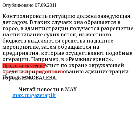
Опубликовано
07.09.2011
Контролировать ситуацию должна заведующая
детсадом. В таких случаях она обращается в
гороо, в администрации получается разрешение
на спиливание сухих веток, из местного
бюджета выделяются средства на данное
мероприятие, затем обращаются на
предприятия, которые осуществляют подобные
операции. Например, в «Ремжилсервис».
Ведущий специалист по охране окружающей
Продолжить чтение
среды и природопользованию администрации
Может также заинтересовать
Похожие темы:
города Н. КОВАЛЕВА.
Читай новости в MAX
max.ru/gazetapik