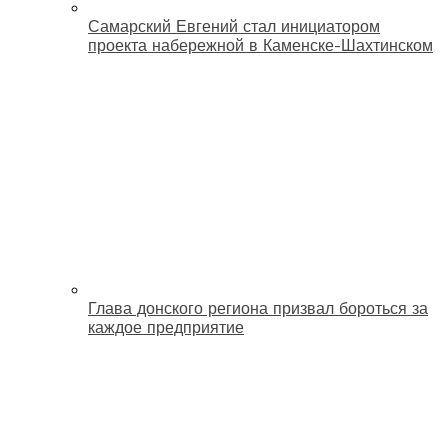
Самарский Евгений стал инициатором
проекта набережной в Каменске-Шахтинском
Глава донского региона призвал бороться за
каждое предприятие