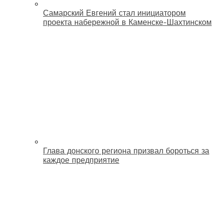
Самарский Евгений стал инициатором
проекта набережной в Каменске-Шахтинском
Глава донского региона призвал бороться за
каждое предприятие