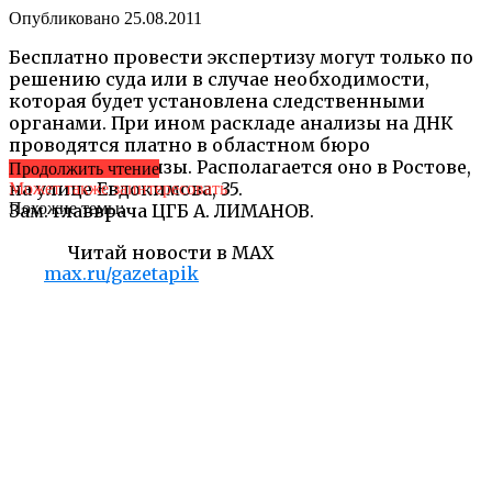
Опубликовано
25.08.2011
Бесплатно провести экспертизу могут только по
решению суда или в случае необходимости,
которая будет установлена следственными
органами. При ином раскладе анализы на ДНК
проводятся платно в областном бюро
судмедэкспертизы. Располагается оно в Ростове,
Продолжить чтение
на улице Евдокимова, 35.
Может также заинтересовать
Похожие темы:
Зам. главврача ЦГБ А. ЛИМАНОВ.
Читай новости в MAX
max.ru/gazetapik