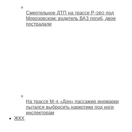
Смертельное ДТП на трассе Р-260 под
Морозовском: водитель ВАЗ погиб, двое
пострадали
На трассе М-4 «Дон» пассажир иномарки
пытался выбросить наркотики под ноги
инспекторам
ЖКХ