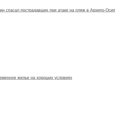
ин спасал пострадавших при атаке на пляж в Архипо‑Оси
еменное жилье на хороших условиях