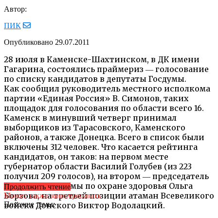
Автор:
ПИК
Опубликовано
29.07.2011
28 июля в Каменске-Шахтинском, в ДК имени
Гагарина, состоялись праймериз ― голосование
по списку кандидатов в депутаты Госдумы.
Как сообщил руководитель местного исполкома
партии «Единая Россия» В. Симонов, таких
площадок для голосования по области всего 16.
Каменск в минувший четверг принимал
выборщиков из Тарасовского, Каменского
районов, а также Донецка. Всего в список были
включены 312 человек. Что касается рейтинга
кандидатов, он таков: на первом месте
губернатор области Василий Голубев (из 223
получил 209 голосов), на втором ― председатель
Комитета Госдумы по охране здоровья Ольга
Продолжить чтение
Борзова, на третьей позиции атаман Всевеликого
Может также заинтересовать
Похожие темы:
войска Донского Виктор Водолацкий.