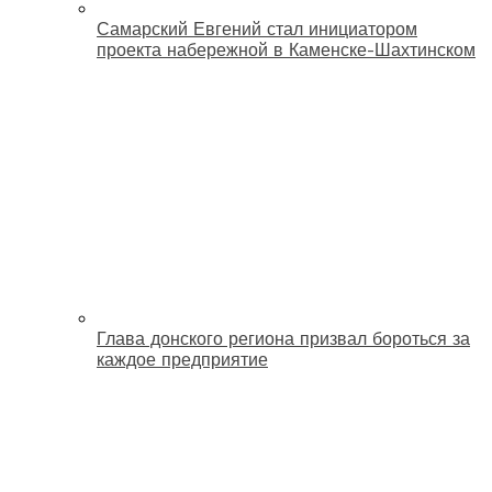
Самарский Евгений стал инициатором
проекта набережной в Каменске-Шахтинском
Глава донского региона призвал бороться за
каждое предприятие