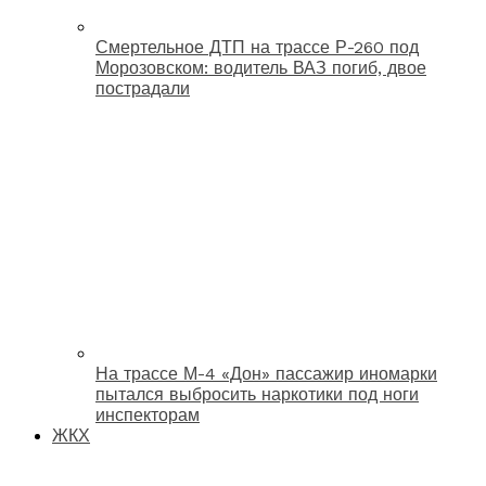
Смертельное ДТП на трассе Р-260 под
Морозовском: водитель ВАЗ погиб, двое
пострадали
На трассе М-4 «Дон» пассажир иномарки
пытался выбросить наркотики под ноги
инспекторам
ЖКХ