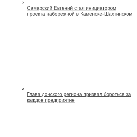
Самарский Евгений стал инициатором
проекта набережной в Каменске-Шахтинском
Глава донского региона призвал бороться за
каждое предприятие