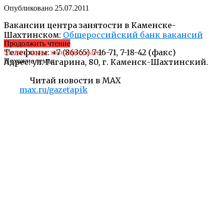
Опубликовано
25.07.2011
Вакансии центра занятости в Каменске-
Шахтинском:
Общероссийский банк вакансий
Продолжить чтение
Телефоны: +7 (86365) 7-16-71, 7-18-42 (факс)
Может также заинтересовать
Похожие темы:
Адрес: ул. Гагарина, 80, г. Каменск-Шахтинский.
Читай новости в MAX
max.ru/gazetapik