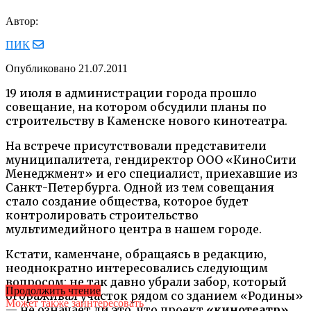
Автор:
ПИК
Опубликовано
21.07.2011
19 июля в администрации города прошло
совещание, на котором обсудили планы по
строительству в Каменске нового кинотеатра.
На встрече присутствовали представители
муниципалитета, гендиректор ООО «КиноСити
Менеджмент» и его специалист, приехавшие из
Санкт-Петербурга. Одной из тем совещания
стало создание общества, которое будет
контролировать строительство
мультимедийного центра в нашем городе.
Кстати, каменчане, обращаясь в редакцию,
неоднократно интересовались следующим
вопросом: не так давно убрали забор, который
Продолжить чтение
огораживал участок рядом со зданием «Родины»
Может также заинтересовать
— не означает ли это, что проект
«кинотеатр»