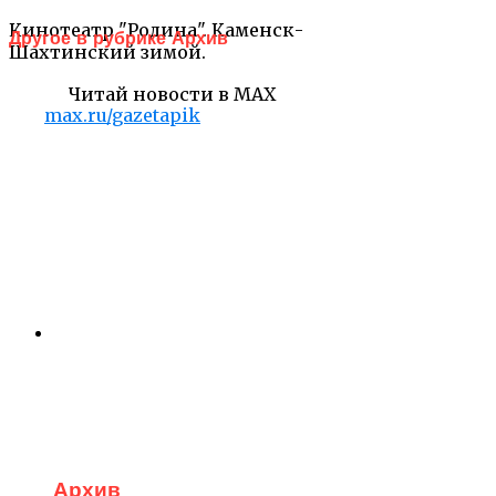
Кинотеатр "Родина". Каменск-
Другое в рубрике Архив
Шахтинский зимой.
Читай новости в MAX
max.ru/gazetapik
Архив