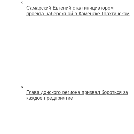
Самарский Евгений стал инициатором
проекта набережной в Каменске-Шахтинском
Глава донского региона призвал бороться за
каждое предприятие