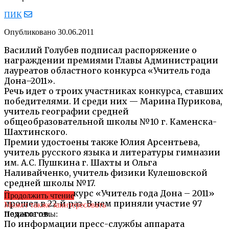
ПИК
Опубликовано
30.06.2011
Василий Голубев подписал распоряжение о
награждении премиями Главы Администрации
лауреатов областного конкурса «Учитель года
Дона–2011».
Речь идет о троих участниках конкурса, ставших
победителями. И среди них — Марина Пурикова,
учитель географии средней
общеобразовательной школы №10 г. Каменска-
Шахтинского.
Премии удостоены также Юлия Арсентьева,
учитель русского языка и литературы гимназии
им. А.С. Пушкина г. Шахты и Ольга
Наливайченко, учитель физики Кулешовской
средней школы №17.
В этом году конкурс «Учитель года Дона – 2011»
Продолжить чтение
прошел в 22-й раз. В нем приняли участие 97
Может также заинтересовать
педагогов.
Похожие темы:
По информации пресс-службы аппарата