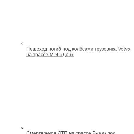
Пешеход погиб под колёсами грузовика Volvo
на трассе М-4 «Дон»
Смертельное ДТП на трассе Р-260 под