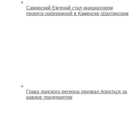
Самарский Евгений стал инициатором
проекта набережной в Каменске-Шахтинском
Глава донского региона призвал бороться за
каждое предприятие