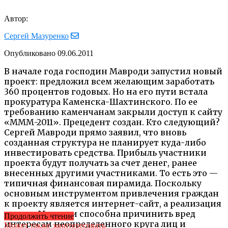
Автор:
Сергей Мазуренко
Опубликовано
09.06.2011
В начале года господин Мавроди запустил новый
проект: предложил всем желающим заработать
360 процентов годовых. Но на его пути встала
прокуратура Каменска-Шахтинского. По ее
требованию каменчанам закрыли доступ к сайту
«МММ-2011». Прецедент создан. Кто следующий?
Сергей Мавроди прямо заявил, что вновь
созданная структура не планирует куда-либо
инвестировать средства. Прибыль участники
проекта будут получать за счет денег, ранее
внесенных другими участниками. То есть это —
типичная финансовая пирамида. Поскольку
основным инструментом привлечения граждан
к проекту является интернет-сайт, а реализация
планов Мавроди способна причинить вред
Продолжить чтение
интересам неопределенного круга лиц и
Может также заинтересовать