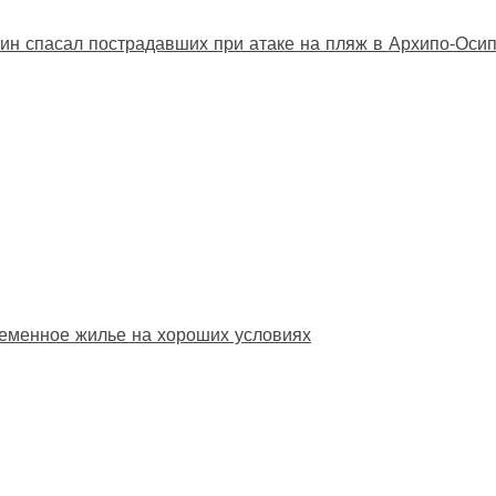
ин спасал пострадавших при атаке на пляж в Архипо‑Оси
еменное жилье на хороших условиях