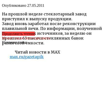
Опубликовано
27.05.2011
На прошлой неделе стеклотарный завод
приступил к выпуску продукции.
Завод вновь заработал после реконструкции
плавильной печи. По информации, полученной
из независимых источников, за неделю он
Продолжить чтение
произвел 63 тысячи стеклянных банок
Может также заинтересовать
Похожие темы:
различной емкости.
Читай новости в MAX
max.ru/gazetapik