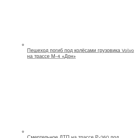
Пешеход погиб под колёсами грузовика Volvo
на трассе М-4 «Дон»
Смертельное ДТП на трассе Р-260 под